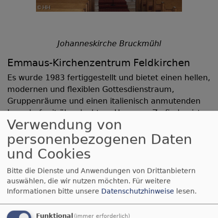
Johanneskirche Bruckmühl
Emmaus-Kirchenzentrum Feldkirchen
Es wurde 1983 fertiggestellt und bietet einen hellen,
modernen und flexiblen Gottesdienstraum,
Gruppenräume und einen italienisch anmutenden
Innenhof mit überdachtem Umgang. Zu finden ist
Verwendung von
das
Kirchenzentrum
am Mareisring 1.
personenbezogenen Daten
und Cookies
Bitte die Dienste und Anwendungen von Drittanbietern
auswählen, die wir nutzen möchten.
Für weitere
Informationen bitte unsere
Datenschutzhinweise
lesen.
Funktional
(immer erforderlich)