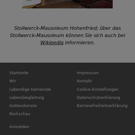
Stollwerck-Mausoleum Hohenfried; über das
Stollwerck-Mausoleum können Sie sich auch bei
Wikipedia
informieren.
Hauptnavigation
Fußbereichsmenü
Startseite
Impressum
Wir
Kontakt
Lebendige Gemeinde
Cookie-Einstellungen
Lebensbegleitung
Datenschutzerklärung
Gottesdienste
Barrierefreiheitserklärung
Rückschau
Benutzermenü
Anmelden