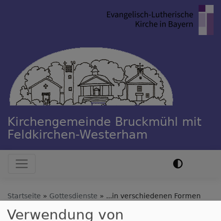
Direkt
zum
Inhalt
Kirchengemeinde Bruckmühl mit
Feldkirchen-Westerham
Hauptnavigation
Startseite
Gottesdienste
...in verschiedenen Formen
Verwendung von