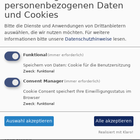
personenbezogenen Daten
...in verschiedenen
und Cookies
Formen
Bitte die Dienste und Anwendungen von Drittanbietern
auswählen, die wir nutzen möchten.
Für weitere
Informationen bitte unsere
Datenschutzhinweise
lesen.
Für alle, die lieber zu einer anderen Uhrzeit, an einem
anderen Tag oder mit einer anderen Musik Gottesdienst
Funktional
(immer erforderlich)
feiern, bieten wir Gottesdienste in verschiedenen Formen
Speichern von Daten: Cookie für die Benutzersitzung
an:
Zweck
:
Funktional
Consent Manager
(immer erforderlich)
OASE-GOTTESDIENST IN FELDKIRCHEN
Cookie Consent speichert Ihre Einwilligungsstatus im
Browser
...der etwas @ndere Gottesdienst
Zweck
:
Funktional
FEIER-ABEND-GOTTESDIENST
Auswahl akzeptieren
Alle akzeptieren
in der evang. Kirche "Kapelle Zum Guten Hirten" in
Bad Feilnbach und in der Johanneskirche in
Realisiert mit Klaro!
Bruckmühl