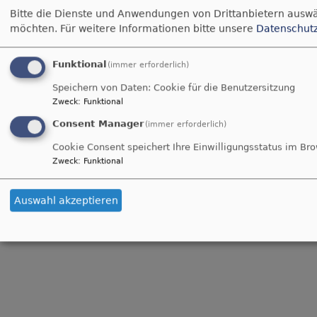
Bitte die Dienste und Anwendungen von Drittanbietern auswä
möchten.
Für weitere Informationen bitte unsere
Datenschut
Hauptnavigation
Fußbereichsmenü
Startseite
Impressum
Funktional
(immer erforderlich)
Wir
Kontakt
Speichern von Daten: Cookie für die Benutzersitzung
Lebendige Gemeinde
Cookie-Einstellungen
Zweck
:
Funktional
Lebensbegleitung
Datenschutzerklärung
Consent Manager
(immer erforderlich)
Gottesdienste
Barrierefreiheitserklärung
Cookie Consent speichert Ihre Einwilligungsstatus im Br
Rückschau
Zweck
:
Funktional
Benutzermenü
Anmelden
Auswahl akzeptieren