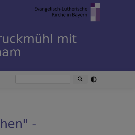
ruckmühl mit
rham
Suche
hen" -