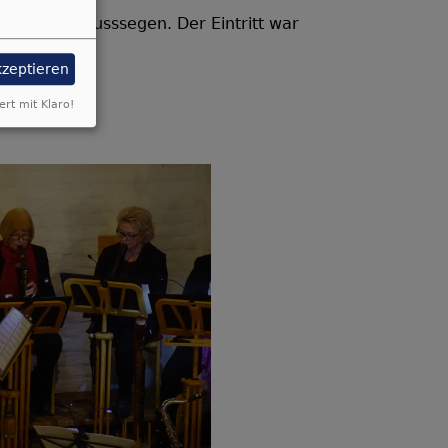
te den Schlusssegen. Der Eintritt war
kzeptieren
ert mit Klaro!