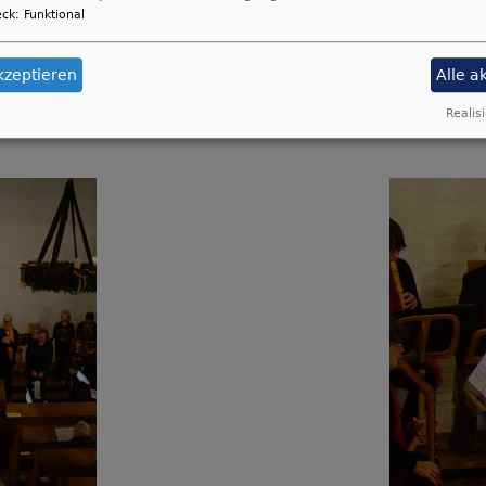
ck
:
Funktional
wirkenden und den Zuhörern, sprach ein Gebet und erteil
Renovierungsarbeiten in der Kirche verwendet werden.
kzeptieren
Alle a
Realisi